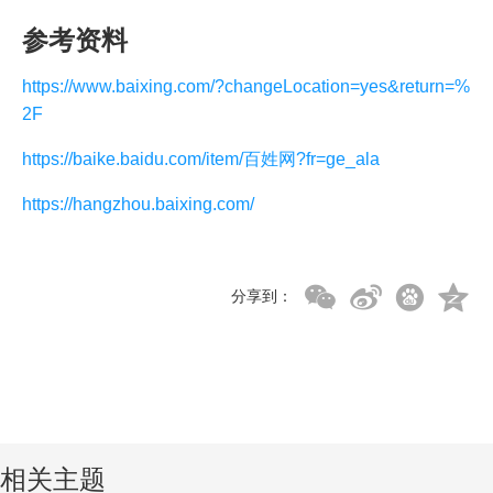
参考资料
https://www.baixing.com/?changeLocation=yes&return=%
2F
https://baike.baidu.com/item/百姓网?fr=ge_ala
https://hangzhou.baixing.com/
分享到：
相关主题