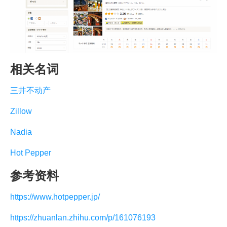
相关名词
三井不动产
Zillow
Nadia
Hot Pepper
参考资料
https://www.hotpepper.jp/
https://zhuanlan.zhihu.com/p/161076193