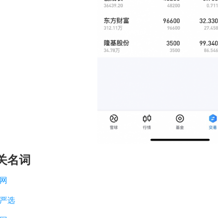
关名词
网
严选