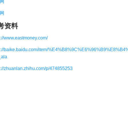
网
网
考资料
s://www.eastmoney.com/
ps://baike.baidu.com/item/%E4%B8%9C%E6%96%B9%E8%
ala
s://zhuanlan.zhihu.com/p/474855253