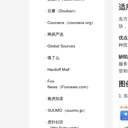
适
豆瓣（Douban）
东方
Coursera（coursera.org）
块，
网易严选
优点
种投
Global Sources
缺陷
饿了么
服务
Hardoff Mall
管和
Fox 
图
News（Foxnews.com）
1.
雅虎拍卖
SUUMO（suumo.jp）
虎扑社区
（bbs.hupu.com）