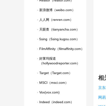
Realtor（realtor.com）
新浪微博（weibo.com）
人人网（renren.com）
天眼查（tianyancha.com）
5sing（5sing.kugou.com）
FilmAffinity（filmaffinity.com）
好莱坞报道
（hollywoodreporter.com）
Target（Target.com）
相
MSCI（msci.com）
京东
Vox(vox.com)
网易
Indeed（indeed.com）