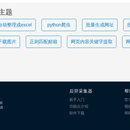
主题
动整理成excel
python爬虫
批量生成网址
下载图片
正则匹配邮箱
网页内容关键字提取
网
后羿采集器
帮
新手入门
官
前
功能点介绍
视
谓
软件下载
帮