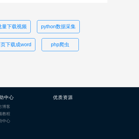
批量下载视频
python数据采集
页下载成word
php爬虫
助中心
优质资源
方博客
频教程
助中心