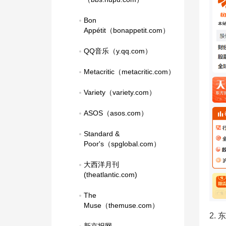
Bon 
Appétit（bonappetit.com）
QQ音乐（y.qq.com）
Metacritic（metacritic.com）
Variety（variety.com）
ASOS（asos.com）
Standard & 
Poor's（spglobal.com）
大西洋月刊
(theatlantic.com)
The 
Muse（themuse.com）
2.