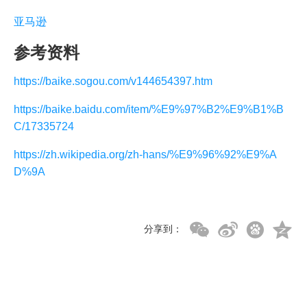
亚马逊
参考资料
https://baike.sogou.com/v144654397.htm
https://baike.baidu.com/item/%E9%97%B2%E9%B1%B
C/17335724
https://zh.wikipedia.org/zh-hans/%E9%96%92%E9%A
D%9A
分享到：