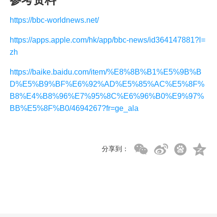
https://bbc-worldnews.net/
https://apps.apple.com/hk/app/bbc-news/id364147881?l=
zh
https://baike.baidu.com/item/%E8%8B%B1%E5%9B%B
D%E5%B9%BF%E6%92%AD%E5%85%AC%E5%8F%
B8%E4%B8%96%E7%95%8C%E6%96%B0%E9%97%
BB%E5%8F%B0/4694267?fr=ge_ala
分享到：