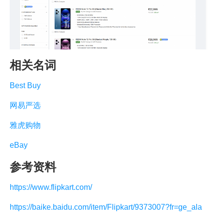
相关名词
Best Buy
网易严选
雅虎购物
eBay
参考资料
https://www.flipkart.com/
https://baike.baidu.com/item/Flipkart/9373007?fr=ge_ala