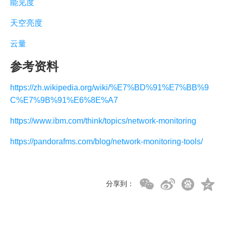
能见度
天空亮度
云量
参考资料
https://zh.wikipedia.org/wiki/%E7%BD%91%E7%BB%9
C%E7%9B%91%E6%8E%A7
https://www.ibm.com/think/topics/network-monitoring
https://pandorafms.com/blog/network-monitoring-tools/
分享到：