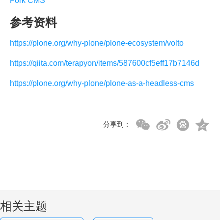
Fork CMS
参考资料
https://plone.org/why-plone/plone-ecosystem/volto
https://qiita.com/terapyon/items/587600cf5eff17b7146d
https://plone.org/why-plone/plone-as-a-headless-cms
分享到：
相关主题