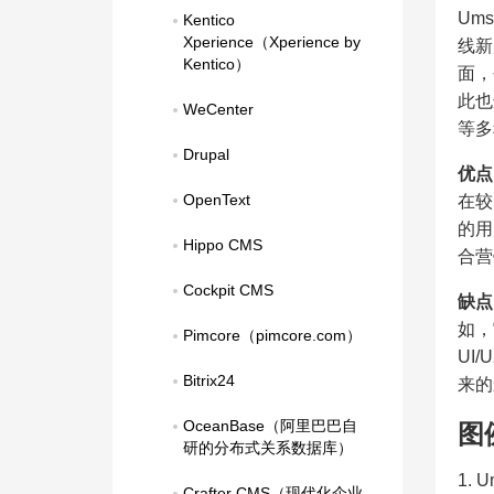
Um
Kentico 
Xperience（Xperience by 
线新
Kentico）
面，
此也
WeCenter
等多
Drupal
优点
OpenText
在较
的用
Hippo CMS
合营
Cockpit CMS
缺点
如，
Pimcore（pimcore.com）
UI
Bitrix24
来的
OceanBase（阿里巴巴自
图
研的分布式关系数据库）
1. 
Crafter CMS（现代化企业