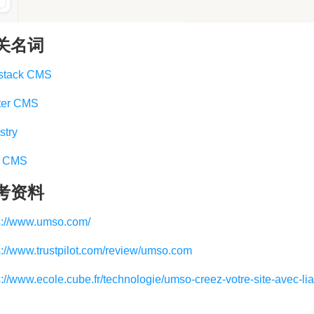
关名词
stack CMS
ter CMS
stry
k CMS
考资料
s://www.umso.com/
s://www.trustpilot.com/review/umso.com
s://www.ecole.cube.fr/technologie/umso-creez-votre-site-avec-lia