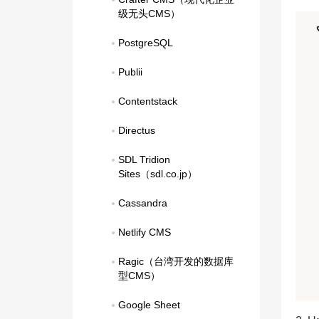
级无头CMS）
PostgreSQL
Publii
Contentstack
Directus
SDL Tridion 
Sites（sdl.co.jp）
Cassandra
Netlify CMS
Ragic（台湾开发的数据库
型CMS）
Google Sheet