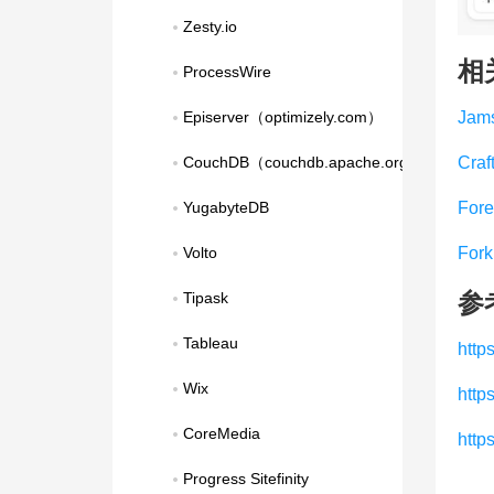
Zesty.io
相
ProcessWire
Episerver（optimizely.com）
Jam
CouchDB（couchdb.apache.org）
Craf
YugabyteDB
Fore
Volto
For
参
Tipask
Tableau
http
Wix
http
CoreMedia
http
Progress Sitefinity