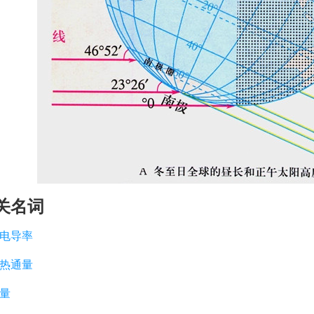
关名词
电导率
热通量
量