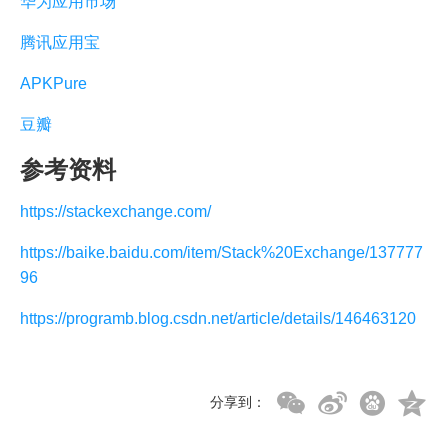
华为应用市场
腾讯应用宝
APKPure
豆瓣
参考资料
https://stackexchange.com/
https://baike.baidu.com/item/Stack%20Exchange/137777
96
https://programb.blog.csdn.net/article/details/146463120
分享到：