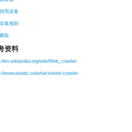
快照采集
采集规则
爬取
考资料
s://en.wikipedia.org/wiki/Web_crawler
s://www.elastic.co/what-is/web-crawler