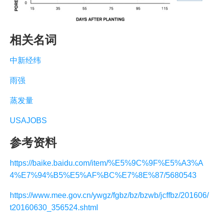
相关名词
中新经纬
雨强
蒸发量
USAJOBS
参考资料
https://baike.baidu.com/item/%E5%9C%9F%E5%A3%A
4%E7%94%B5%E5%AF%BC%E7%8E%87/5680543
https://www.mee.gov.cn/ywgz/fgbz/bz/bzwb/jcffbz/201606/
t20160630_356524.shtml