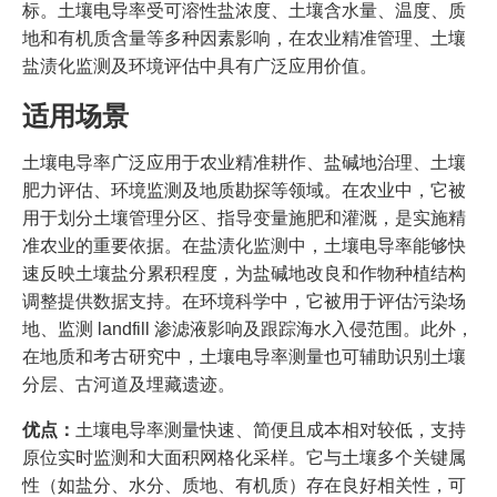
标。土壤电导率受可溶性盐浓度、土壤含水量、温度、质
地和有机质含量等多种因素影响，在农业精准管理、土壤
盐渍化监测及环境评估中具有广泛应用价值。
适用场景
土壤电导率广泛应用于农业精准耕作、盐碱地治理、土壤
肥力评估、环境监测及地质勘探等领域。在农业中，它被
用于划分土壤管理分区、指导变量施肥和灌溉，是实施精
准农业的重要依据。在盐渍化监测中，土壤电导率能够快
速反映土壤盐分累积程度，为盐碱地改良和作物种植结构
调整提供数据支持。在环境科学中，它被用于评估污染场
地、监测 landfill 渗滤液影响及跟踪海水入侵范围。此外，
在地质和考古研究中，土壤电导率测量也可辅助识别土壤
分层、古河道及埋藏遗迹。
优点：
土壤电导率测量快速、简便且成本相对较低，支持
原位实时监测和大面积网格化采样。它与土壤多个关键属
性（如盐分、水分、质地、有机质）存在良好相关性，可