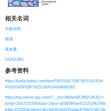
相关名词
中新经纬
雨强
蒸发量
USAJOBS
参考资料
https://baike.baidu.com/item/%E5%9C%9F%E5%A3%A
4%E6%B9%BF%E5%BA%A6/9696382
https://mp.weixin.qq.com/s?__biz=MzIwNjE3MzU4OQ==
&mid=2652231590&idx=2&sn=af3d599a442215106258e
fc6ec2232f2&chksm=8cc4d35cbbb35a4ac67fde57a613b