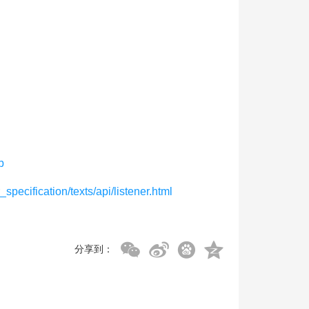
b
specification/texts/api/listener.html
分享到：