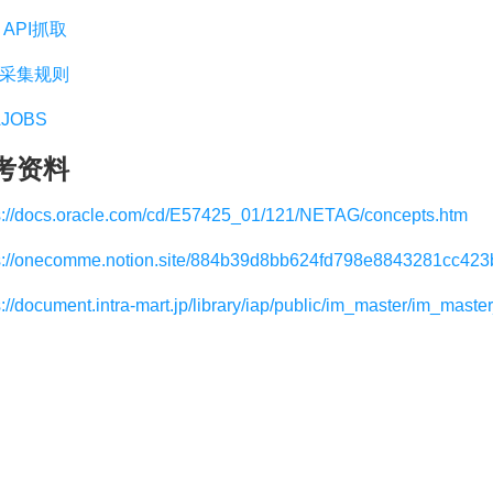
 API抓取
采集规则
JOBS
考资料
s://docs.oracle.com/cd/E57425_01/121/NETAG/concepts.htm
s://onecomme.notion.site/884b39d8bb624fd798e8843281cc423
s://document.intra-mart.jp/library/iap/public/im_master/im_master_