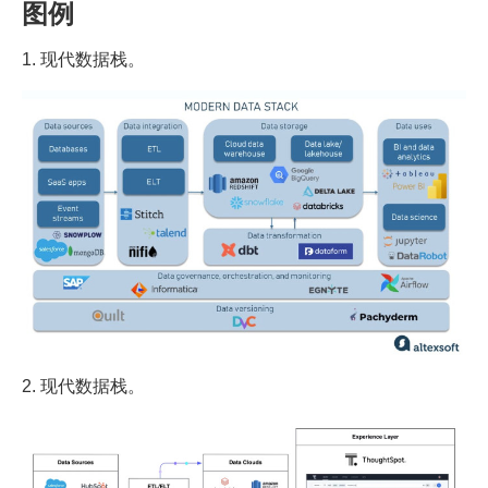
图例
1. 现代数据栈。
2. 现代数据栈。