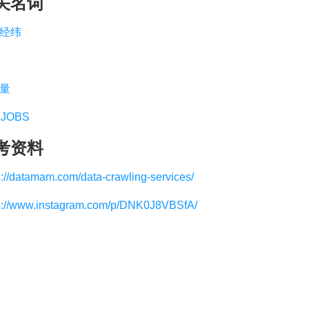
关名词
经纬
量
JOBS
考资料
s://datamam.com/data-crawling-services/
s://www.instagram.com/p/DNK0J8VBSfA/