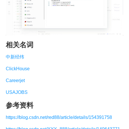
相关名词
中新经纬
ClickHouse
Careerjet
USAJOBS
参考资料
https://blog.csdn.net/red88/article/details/154391758