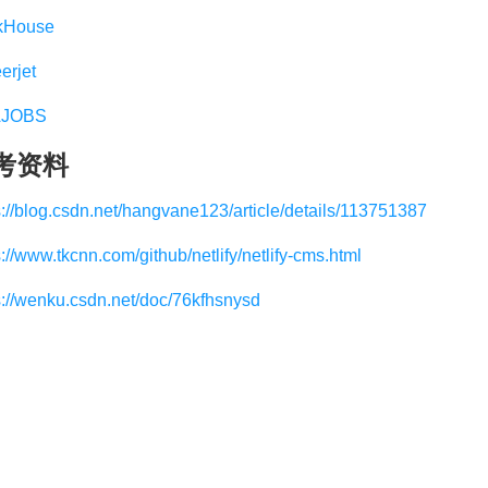
kHouse
erjet
JOBS
考资料
s://blog.csdn.net/hangvane123/article/details/113751387
s://www.tkcnn.com/github/netlify/netlify-cms.html
s://wenku.csdn.net/doc/76kfhsnysd