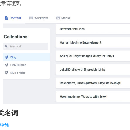
 文章管理页。
关名词
经纬