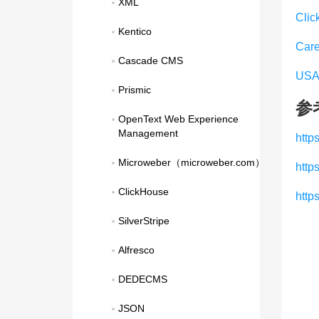
XML
Clic
Kentico
Care
Cascade CMS
USA
Prismic
参
OpenText Web Experience 
Management
http
Microweber（microweber.com）
http
ClickHouse
http
SilverStripe
Alfresco
DEDECMS
JSON