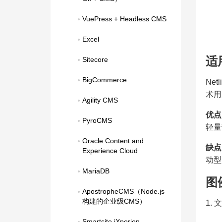
VuePress + Headless CMS
Excel
适
Sitecore
BigCommerce
Ne
术用
Agility CMS
优点
PyroCMS
轻量
Oracle Content and 
缺点
Experience Cloud
动型
MariaDB
图
ApostropheCMS（Node.js
构建的企业级CMS）
1.
Smartsite iXperion