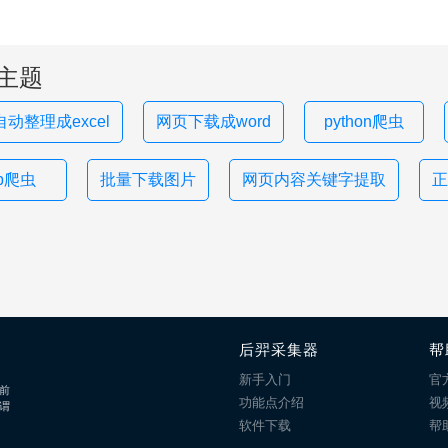
主题
动整理成excel
网页下载成word
python爬虫
hp爬虫
批量下载图片
网页内容关键字提取
正
后羿采集器
帮
新手入门
官
前
功能点介绍
视
谓
软件下载
帮