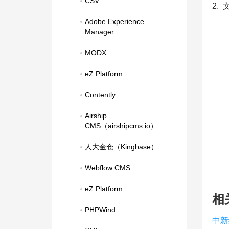
CSV
2.
Adobe Experience 
Manager
MODX
eZ Platform
Contently
Airship 
CMS（airshipcms.io）
人大金仓（Kingbase）
Webflow CMS
eZ Platform
相
PHPWind
中新