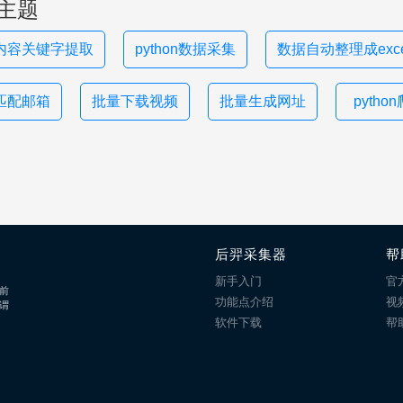
主题
内容关键字提取
python数据采集
数据自动整理成exce
匹配邮箱
批量下载视频
批量生成网址
pytho
后羿采集器
帮
新手入门
官
前
功能点介绍
视
谓
软件下载
帮