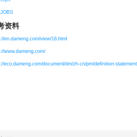
JOBS
考资料
s://en.dameng.com/view/16.html
s://www.dameng.com/
s://eco.dameng.com/document/dm/zh-cn/pm/definition-statement