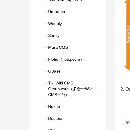
Umbraco
Weebly
Sanity
Mura CMS
Flotiq（flotiq.com）
GBase
Tiki Wiki CMS 
Groupware（多合一Wiki + 
2. 
CMS平台）
Nuxeo
Destoon