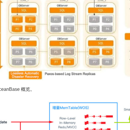
OceanBase 概览。