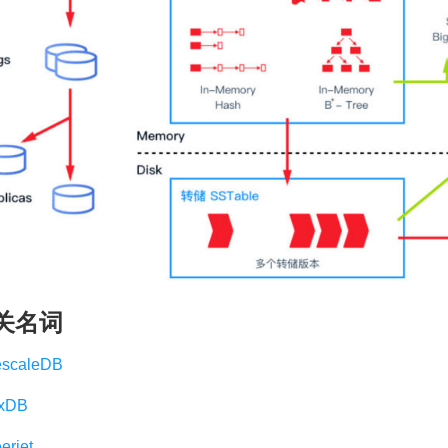
关名词
escaleDB
uxDB
erjet