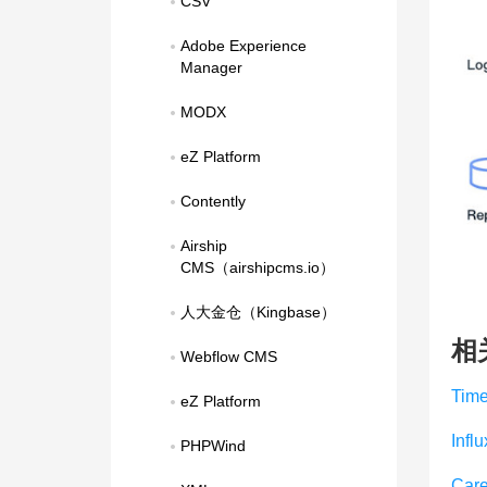
CSV
Adobe Experience 
Manager
MODX
eZ Platform
Contently
Airship 
CMS（airshipcms.io）
人大金仓（Kingbase）
相
Webflow CMS
Tim
eZ Platform
Infl
PHPWind
Care