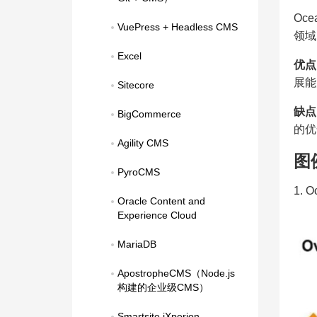
Oc
VuePress + Headless CMS
领域
Excel
优点
展能
Sitecore
缺点
BigCommerce
的优
Agility CMS
图
PyroCMS
1. 
Oracle Content and 
Experience Cloud
MariaDB
ApostropheCMS（Node.js
构建的企业级CMS）
Smartsite iXperion