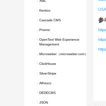
XML
USA
Kentico
参
Cascade CMS
Prismic
http
OpenText Web Experience 
http
Management
http
Microweber（microweber.com）
ClickHouse
SilverStripe
Alfresco
DEDECMS
JSON