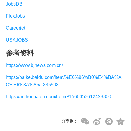
JobsDB
FlexJobs
Careerjet
USAJOBS
参考资料
https://www.bjnews.com.cn/
https://baike.baidu.com/item/%E6%96%B0%E4%BA%A
C%E6%8A%A5/1335593
https://author.baidu.com/home/1566453612428800
分享到：