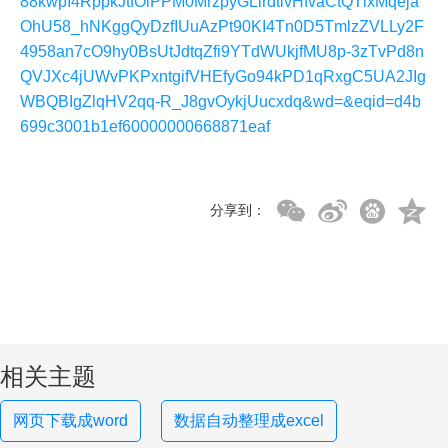
88kwpI4RppkJtfOlPPM0MrzpyGLirdtlvHfvaCtQTlxMqeja
OhU58_hNKggQyDzfIUuAzPt90KI4Tn0D5TmlzZVLLy2F
4958an7cO9hy0BsUtJdtqZfi9YTdWUkjfMU8p-3zTvPd8n
QVJXc4jUWvPKPxntgifVHEfyGo94kPD1qRxgC5UA2JIg
WBQBIgZlqHV2qq-R_J8gvOykjUucxdq&wd=&eqid=d4b
699c3001b1ef60000000668871eaf
分享到：
相关主题
网页下载成word
数据自动整理成excel