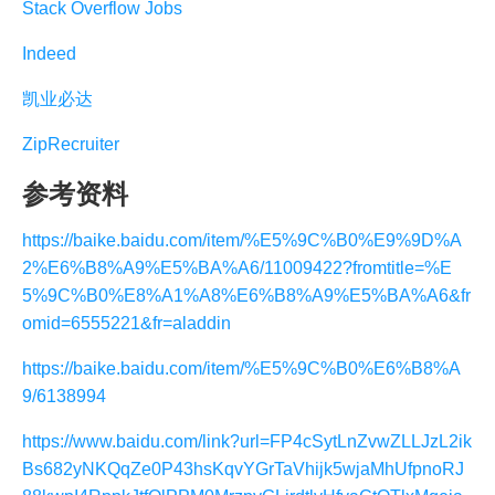
Stack Overflow Jobs
Indeed
凯业必达
ZipRecruiter
参考资料
https://baike.baidu.com/item/%E5%9C%B0%E9%9D%A
2%E6%B8%A9%E5%BA%A6/11009422?fromtitle=%E
5%9C%B0%E8%A1%A8%E6%B8%A9%E5%BA%A6&fr
omid=6555221&fr=aladdin
https://baike.baidu.com/item/%E5%9C%B0%E6%B8%A
9/6138994
https://www.baidu.com/link?url=FP4cSytLnZvwZLLJzL2ik
Bs682yNKQqZe0P43hsKqvYGrTaVhijk5wjaMhUfpnoRJ