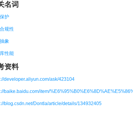
关名词
保护
合规性
抽象
库性能
考资料
s://developer.aliyun.com/ask/423104
ps://baike.baidu.com/item/%E6%95%B0%E6%8D%AE%E5
s://blog.csdn.net/Dontla/article/details/134932405