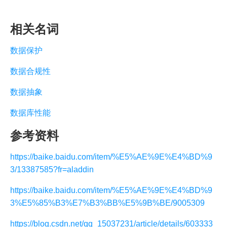
相关名词
数据保护
数据合规性
数据抽象
数据库性能
参考资料
https://baike.baidu.com/item/%E5%AE%9E%E4%BD%9
3/13387585?fr=aladdin
https://baike.baidu.com/item/%E5%AE%9E%E4%BD%9
3%E5%85%B3%E7%B3%BB%E5%9B%BE/9005309
https://blog.csdn.net/qq_15037231/article/details/603333