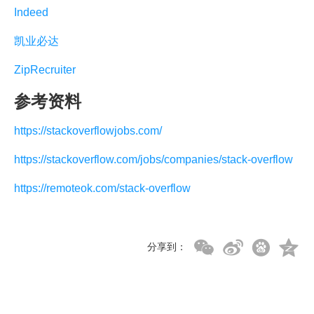
Indeed
凯业必达
ZipRecruiter
参考资料
https://stackoverflowjobs.com/
https://stackoverflow.com/jobs/companies/stack-overflow
https://remoteok.com/stack-overflow
分享到：