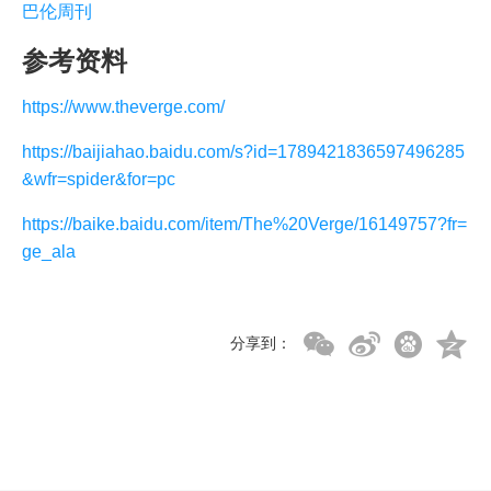
巴伦周刊
参考资料
https://www.theverge.com/
https://baijiahao.baidu.com/s?id=1789421836597496285
&wfr=spider&for=pc
https://baike.baidu.com/item/The%20Verge/16149757?fr=
ge_ala
分享到：