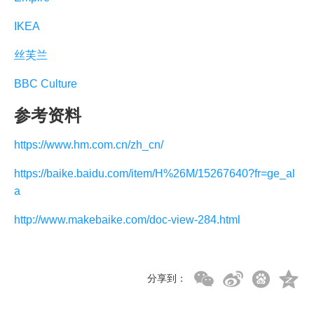
IKEA
丝芙兰
BBC Culture
参考资料
https://www.hm.com.cn/zh_cn/
https://baike.baidu.com/item/H%26M/15267640?fr=ge_al
a
http://www.makebaike.com/doc-view-284.html
分享到：