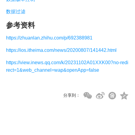
数据过滤
参考资料
https://zhuanlan.zhihu.com/p/692388981
https://ios.itheima.com/news/20200807/141442.html
https://view.inews.qq.com/k/20231102A01XXK00?no-redi
rect=1&web_channel=wap&openApp=false
分享到：